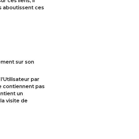
r ces liens, il
es aboutissent ces
uement sur son
’Utilisateur par
ne contiennent pas
ontient un
a visite de