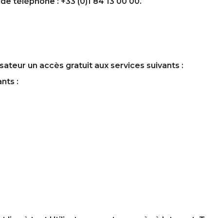
 téléphone : +33 (0)1 84 13 00 00.
sateur un accès gratuit aux services suivants :
nts :