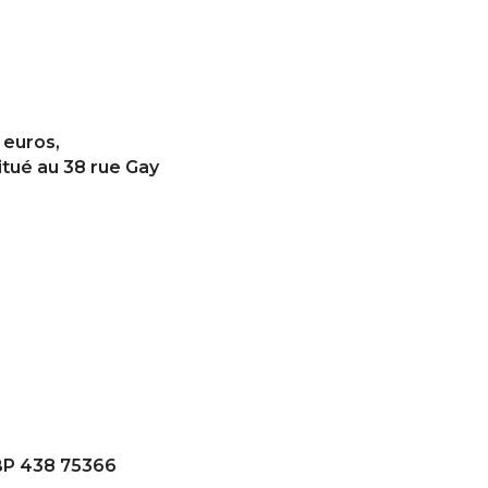
 euros,
itué au 38 rue Gay
 BP 438 75366