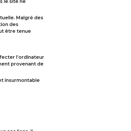
 le site ne
tuelle. Malgré des
tion des
ut être tenue
fecter l’ordinateur
gement provenant de
 et insurmontable