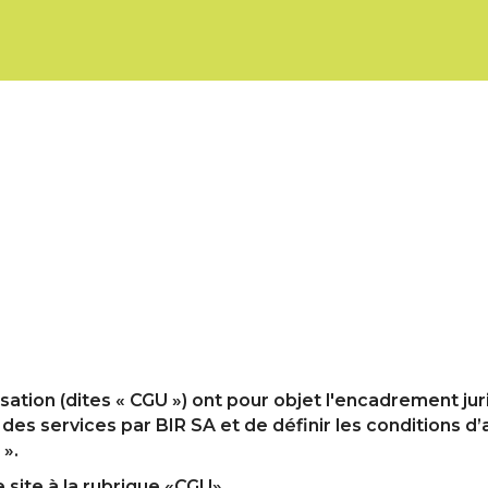
sation (dites « CGU ») ont pour objet l'encadrement ju
 des services par BIR SA et de définir les conditions d
 ».
 site à la rubrique «CGU».