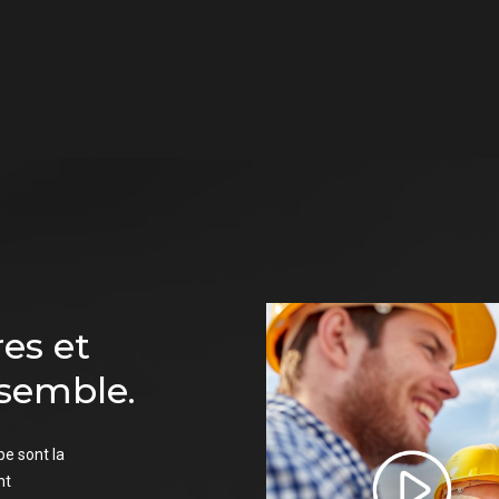
res et
nsemble.
e sont la
nt