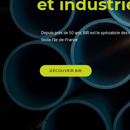
et industri
Depuis près de 50 ans, BIR est le spécialiste des
toute l’Ile-de-France.
DÉCOUVRIR BIR