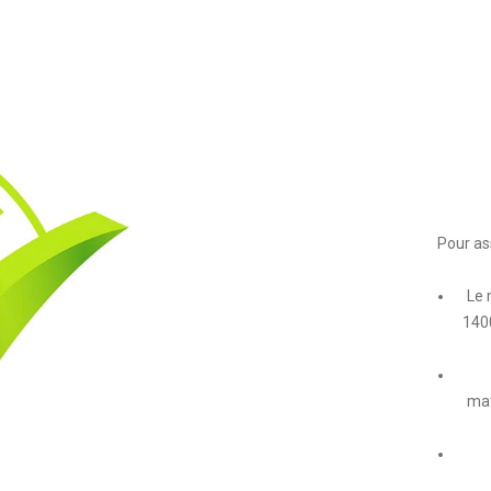
Pour as
Le 
1400
mat