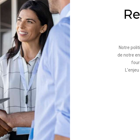
Re
Notre poli
de notre en
four
L’enjeu 