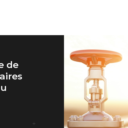
e de
aires
au