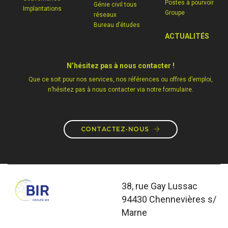
Postes à pourvoir
Génie civil tous
Implantations
Groupe
réseaux
Bureau d’études
ACTUALITÉS
N’hésitez pas à nous contacter !
Que ce soit pour nos services, nos références ou offres d’emploi,
n’hésitez pas à nous contacter via notre formulaire.
CONTACTEZ-NOUS
38, rue Gay Lussac
94430 Chennevières s/
Marne