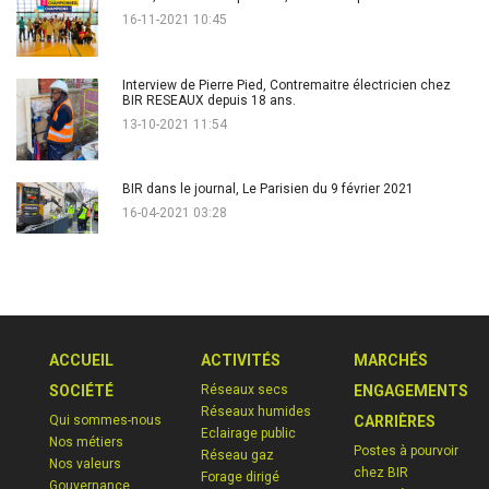
16-11-2021 10:45
Interview de Pierre Pied, Contremaitre électricien chez
BIR RESEAUX depuis 18 ans.
13-10-2021 11:54
BIR dans le journal, Le Parisien du 9 février 2021
16-04-2021 03:28
ACCUEIL
ACTIVITÉS
MARCHÉS
SOCIÉTÉ
Réseaux secs
ENGAGEMENTS
Réseaux humides
Qui sommes-nous
CARRIÈRES
Eclairage public
Nos métiers
Postes à pourvoir
Réseau gaz
Nos valeurs
chez BIR
Forage dirigé
Gouvernance