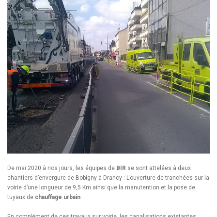
De mai 2020 à nos jours, les équipes de
BIR
se sont attelées à deux
chantiers d’envergure de Bobigny à Drancy : L’ouverture de tranchées sur la
voirie d’une longueur de 9,5 Km ainsi que la manutention et la pose de
tuyaux de
chauffage urbain
.
En complément de ces travaux sur voirie, les canalisations existantes