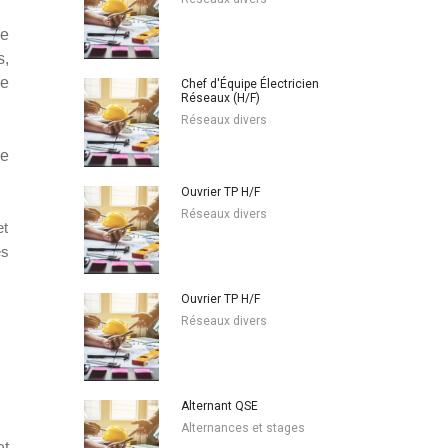
ge
s,
le
Chef d'Équipe Électricien
Réseaux (H/F)
Réseaux divers
re
Ouvrier TP H/F
Réseaux divers
et
es
Ouvrier TP H/F
Réseaux divers
Alternant QSE
Alternances et stages
et