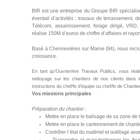
BIR est une entreprise du Groupe BIR spécialis
éventail d’activités : travaux de terrassement, de
Télécom, assainissement, forage dirigé, VRD, 
réalise 150M d’euros de chiffre d’affaires et rayo
Basé à Chennevières sur Marne (94), nous recru
croissance.
En tant qu’Ouvrier/ère Travaux Publics, vous réali
nettoyage sur les chantiers de nos clients dans 
instructions du chef/fe d’équipe ou chef/fe de Chantier
Vos missions principales
Préparation du chantier :
Mettre en place le balisage de sa zone de t
•
Mettre en place le cantonnement de chantie
•
Contrôler l’état du matériel et outillage avan
•
Transporter et manutentionner les fou