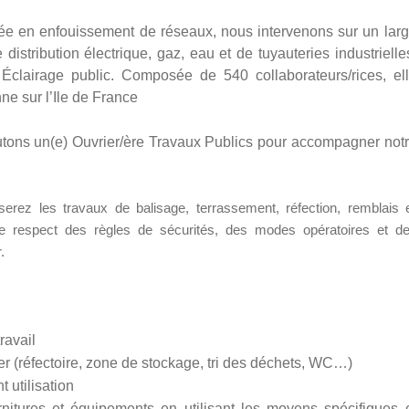
ée en enfouissement de réseaux, nous intervenons sur un lar
 distribution électrique, gaz, eau et de tuyauteries industrielle
Éclairage public.
Composée de 540 collaborateurs/rices, el
nne sur l’Ile de France
tons un(e) Ouvrier/ère Travaux Publics pour accompagner not
serez les travaux de balisage, terrassement, réfection, remblais 
le respect des règles de sécurités, des modes opératoires et d
.
ravail
r (réfectoire, zone de stockage, tri des déchets, WC…)
t utilisation
rnitures et équipements en utilisant les moyens spécifiques 