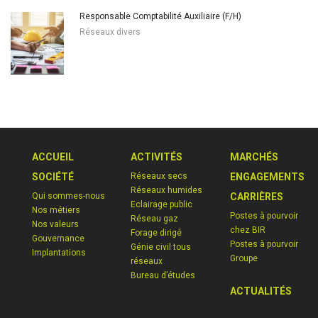
Responsable Comptabilité Auxiliaire (F/H)
Réseaux divers
ACCUEIL
ACTIVITÉS
MARCHÉS
SOCIÉTÉ
Réseaux secs
ENGAGEMENTS
Réseaux humides
Qui sommes-nous
CARRIÈRES
Eclairage public
Nos métiers
Postes à pourvoir
Réseau gaz
Nos valeurs
chez BIR
Forage dirigé
Gouvernance
Postes à pourvoir
Génie civil tous
Implantations
Groupe
réseaux
Bureau d’études
ACTUALITÉS