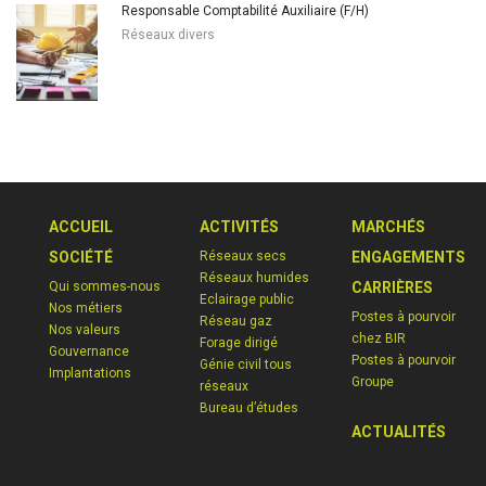
Responsable Comptabilité Auxiliaire (F/H)
Réseaux divers
ACCUEIL
ACTIVITÉS
MARCHÉS
SOCIÉTÉ
Réseaux secs
ENGAGEMENTS
Réseaux humides
Qui sommes-nous
CARRIÈRES
Eclairage public
Nos métiers
Postes à pourvoir
Réseau gaz
Nos valeurs
chez BIR
Forage dirigé
Gouvernance
Postes à pourvoir
Génie civil tous
Implantations
Groupe
réseaux
Bureau d’études
ACTUALITÉS